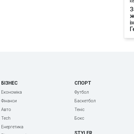
к
З
ж
і
Г
БІЗНЕС
СПОРТ
Економіка
Футбол
Фінанси
Баскетбол
Авто
Теніс
Tech
Бокс
Енергетика
STYLER