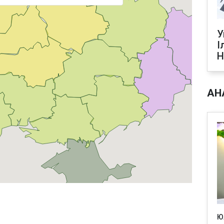
У
І
Н
АН
Ю