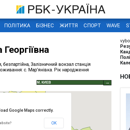
ПОЛІТИКА
БІЗНЕС
ЖИТТЯ
СПОРТ
WAVE
S
vybo
Рез
 Георгіївна
Кан
Полі
Кал
, безпартійна, Залізничний вокзал станція
живання: с. Мар’янівка. Рік народження
НО
→
 load Google Maps correctly.
OK
ebsite?