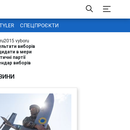
TYLER
СПЕЦПРОЄКТИ
ru2015 vyboru
ультати виборів
дидати в мери
тичні партії
ендар виборів
ВИНИ