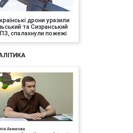
країнські дрони уразили
льський та Сизранський
ПЗ, спалахнули пожежі
АЛІТИКА
лія Акимова