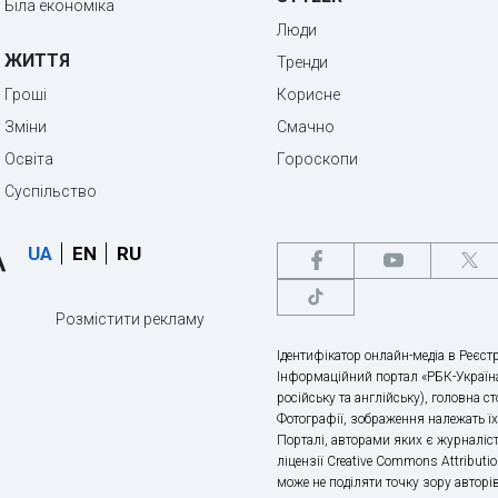
Біла економіка
Люди
ЖИТТЯ
Тренди
Гроші
Корисне
Зміни
Смачно
Освіта
Гороскопи
Суспільство
UA
EN
RU
Розмістити рекламу
Ідентифікатор онлайн-медіа в Реєстр
Інформаційний портал «РБК-Україна
російську та англійську), головна с
Фотографії, зображення належать ї
Порталі, авторами яких є журналіс
ліцензії Creative Commons Attributio
може не поділяти точку зору авторі