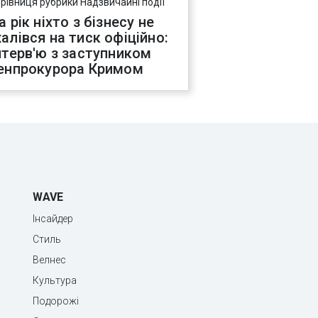
ерівниця рубрики Надзвичайні події
а рік ніхто з бізнесу не
алівся на тиск офіційно:
нтерв'ю з заступником
енпрокурора Кримом
WAVE
Інсайдер
Стиль
Велнес
Культура
Подорожі