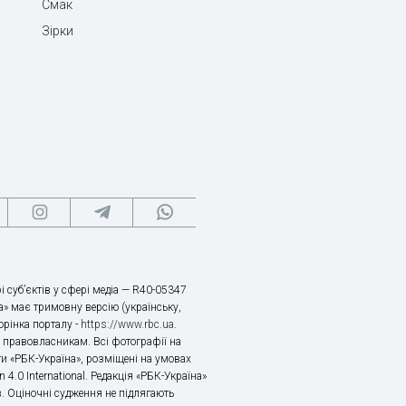
Смак
Зірки
і суб’єктів у сфері медіа — R40-05347
» має тримовну версію (українську,
торінка порталу -
https://www.rbc.ua
.
х правовласникам. Всі фотографії на
ти «РБК-Україна», розміщені на умовах
n 4.0 International. Редакція «РБК-Україна»
в. Оціночні судження не підлягають