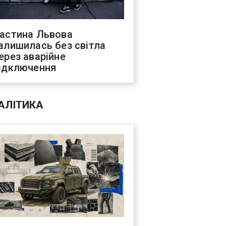
астина Львова
алишилась без світла
ерез аварійне
ідключення
АЛІТИКА