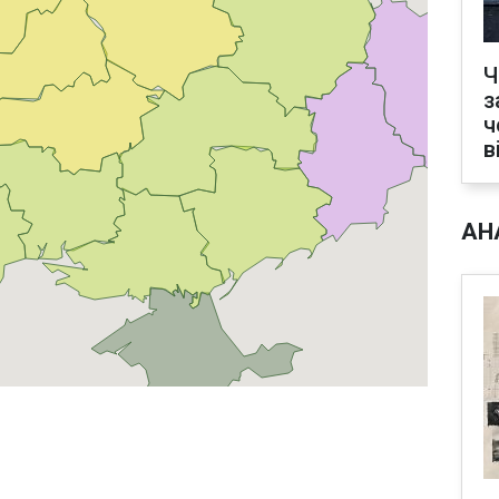
Ч
з
ч
в
АН