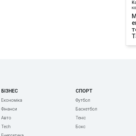
К
к
М
е
т
T
БІЗНЕС
СПОРТ
Економіка
Футбол
Фінанси
Баскетбол
Авто
Теніс
Tech
Бокс
Енергетика