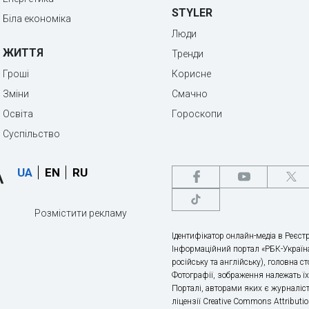
STYLER
Біла економіка
Люди
ЖИТТЯ
Тренди
Гроші
Корисне
Зміни
Смачно
Освіта
Гороскопи
Суспільство
UA
EN
RU
Розмістити рекламу
Ідентифікатор онлайн-медіа в Реєстр
Інформаційний портал «РБК-Україна
російську та англійську), головна с
Фотографії, зображення належать ї
Порталі, авторами яких є журналіс
ліцензії Creative Commons Attributio