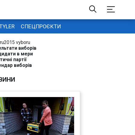
TYLER
СПЕЦПРОЄКТИ
ru2015 vyboru
ультати виборів
дидати в мери
тичні партії
ендар виборів
ВИНИ