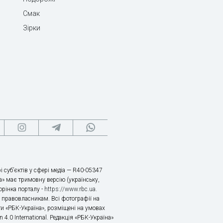
Смак
Зірки
і суб’єктів у сфері медіа — R40-05347
» має тримовну версію (українську,
торінка порталу -
https://www.rbc.ua
.
х правовласникам. Всі фотографії на
ти «РБК-Україна», розміщені на умовах
n 4.0 International. Редакція «РБК-Україна»