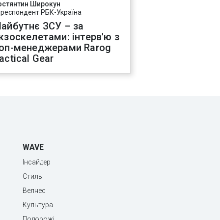
остянтин Широкун
ореспондент РБК-Україна
айбутнє ЗСУ – за
кзоскелетами: інтерв'ю з
оп-менеджерами Rarog
actical Gear
WAVE
Інсайдер
Стиль
Велнес
Культура
Подорожі