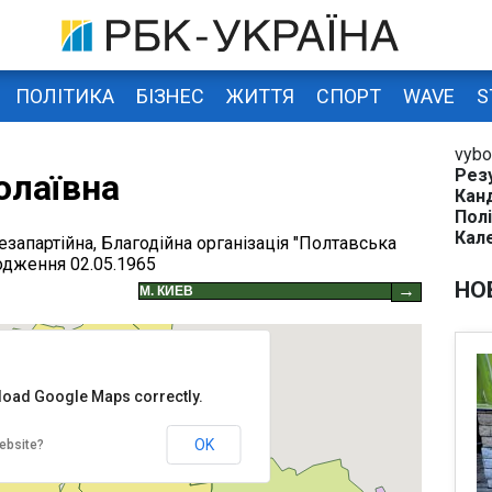
ПОЛІТИКА
БІЗНЕС
ЖИТТЯ
СПОРТ
WAVE
S
vybo
Рез
олаївна
Кан
Полі
Кал
езапартійна, Благодійна організація "Полтавська
одження 02.05.1965
НО
→
 load Google Maps correctly.
OK
ebsite?