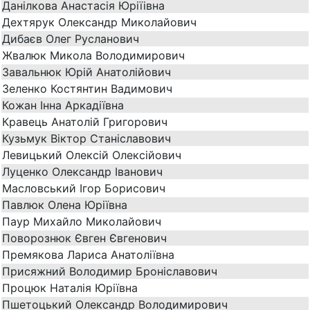
Данілкова Анастасія Юріїівна
Дехтярук Олександр Миколайович
Дибаєв Олег Русланович
Жвалюк Микола Володимирович
Завальнюк Юрій Анатолійович
Зеленко Костянтин Вадимович
Кожан Інна Аркадіївна
Кравець Анатолій Григорович
Кузьмук Віктор Станіславович
Левицький Олексій Олексійович
Луценко Олександр Іванович
Масловський Ігор Борисович
Павлюк Олена Юріївна
Паур Михайло Миколайович
Поворознюк Євген Євгенович
Премякова Лариса Анатоліївна
Присяжний Володимир Броніславович
Процюк Наталія Юріївна
Пшетоцький Олександр Володимирович