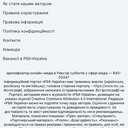
Як стати нашим автором
Правила користування
Правова інформація
Політика конфіденційності
Контакти
Команда
Вакансії в РБК-Україна
Ідентифікатор онлайн-медіа в Реєстрі суб’єктів у сфері медіа — R40-
05347
Інформаційний портал «РБК-Україна» має тримовну версію (українську,
російську та англійську), головна сторінка порталу -
https://www.rbc.ua
.
Фотографії, зображення належать їх правовласникам. Всі фотографії на
Порталі, авторами яких є журналісти «РБК-Україна», розміщені на
умовах ліцензії Creative Commons Attribution 4.0 International. Редакція
«РБК-Україна» може не поділяти точку зору авторів. Оціночні судження
не підлягають спростуванню та доведенню їх правдивості. За
достовірність та зміст реклами відповідальність несе рекламодавець.
Матеріали, позначені плашкою: «Прес-релізи», «Спецпроект»,
«Партнерський матеріал», «Promo», «Благодійність», «Резонанс»
розміщуються на правах реклами і призначені, як правило, для осіб, які