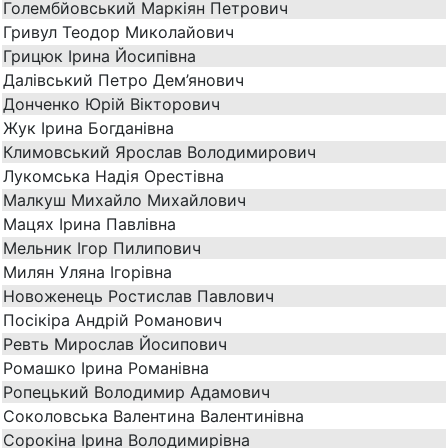
Голембйовський Маркіян Петрович
Гривул Теодор Миколайович
Грицюк Ірина Йосипівна
Далівський Петро Дем’янович
Донченко Юрій Вікторович
Жук Ірина Богданівна
Климовський Ярослав Володимирович
Лукомська Надія Орестівна
Малкуш Михайло Михайлович
Мацях Ірина Павлівна
Мельник Ігор Пилипович
Милян Уляна Ігорівна
Новоженець Ростислав Павлович
Посікіра Андрій Романович
Ревть Мирослав Йосипович
Ромашко Ірина Романівна
Ропецький Володимир Адамович
Соколовська Валентина Валентинівна
Сорокіна Ірина Володимирівна