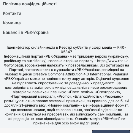
Політика конфіденційності
Контакти
Команда
Вакансії в РБК-Україна
Ідентифікатор онлайн-медіа в Реєстрі суб’єктів у сфері медіа — R40-
05347
Інформаційний портал «РБК-Україна» має тримовну версію (українську,
російську та англійську), головна сторінка порталу -
https://www.rbc.ua
.
Фотографії, зображення належать їх правовласникам. Всі фотографії на
Порталі, авторами яких є журналісти «РБК-Україна», розміщені на
умовах ліцензії Creative Commons Attribution 4.0 International. Редакція
«РБК-Україна» може не поділяти точку зору авторів. Оціночні судження
не підлягають спростуванню та доведенню їх правдивості. За
достовірність та зміст реклами відповідальність несе рекламодавець.
Матеріали, позначені плашкою: «Прес-релізи», «Спецпроект»,
«Партнерський матеріал», «Promo», «Благодійність», «Резонанс»
розміщуються на правах реклами і призначені, як правило, для осіб, які
досягли 21-річного віку. «Новини компанії» - це інформаційний формат,
що охоплює новини, події та оголошення, пов'язані з діяльністю
компаній, базуються на пресрелізах, які випускають самі компанії, і за
які редакція не несе відповідальність. Онлайн-медіа «РБК-Україна»
призначене для осіб віком від 21 року.
© LLC «UBT MEDIA», 2006-2026.