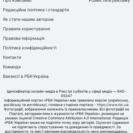
Про компанію
Розмістити рекламу
Редакційна політика і стандарти
Як стати нашим автором
Правила користування
Правова інформація
Політика конфіденційності
Контакти
Команда
Вакансії в РБК-Україна
Ідентифікатор онлайн-медіа в Реєстрі суб’єктів у сфері медіа — R40-
05347
Інформаційний портал «РБК-Україна» має тримовну версію (українську,
російську та англійську), головна сторінка порталу -
https://www.rbc.ua
.
Фотографії, зображення належать їх правовласникам. Всі фотографії на
Порталі, авторами яких є журналісти «РБК-Україна», розміщені на
умовах ліцензії Creative Commons Attribution 4.0 International. Редакція
«РБК-Україна» може не поділяти точку зору авторів. Оціночні судження
не підлягають спростуванню та доведенню їх правдивості. За
достовірність та зміст реклами відповідальність несе рекламодавець.