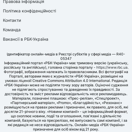
Правова інформація
Політика конфіденційності
Контакти
Команда
Вакансії в РБК-Україна
Ідентифікатор онлайн-медіа в Реєстрі суб’єктів у сфері медіа — R40-
05347
Інформаційний портал «РБК-Україна» має тримовну версію (українську,
російську та англійську), головна сторінка порталу -
https://www.rbc.ua
.
Фотографії, зображення належать їх правовласникам. Всі фотографії на
Порталі, авторами яких є журналісти «РБК-Україна», розміщені на
умовах ліцензії Creative Commons Attribution 4.0 International. Редакція
«РБК-Україна» може не поділяти точку зору авторів. Оціночні судження
не підлягають спростуванню та доведенню їх правдивості. За
достовірність та зміст реклами відповідальність несе рекламодавець.
Матеріали, позначені плашкою: «Прес-релізи», «Спецпроект»,
«Партнерський матеріал», «Promo», «Благодійність», «Резонанс»
розміщуються на правах реклами і призначені, як правило, для осіб, які
досягли 21-річного віку. «Новини компанії» - це інформаційний формат,
що охоплює новини, події та оголошення, пов'язані з діяльністю
компаній, базуються на пресрелізах, які випускають самі компанії, і за
які редакція не несе відповідальність. Онлайн-медіа «РБК-Україна»
призначене для осіб віком від 21 року.