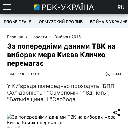
RU
DRONE DEALS
ОРМУЗСКИЙ ПРОЛИВ
ВОЙНА В УКРАИНЕ
Главная
»
Новости
»
Выборы 2015
За попередніми даними ТВК на
виборах мера Києва Кличко
перемагає
10:42 27.10.2015 Вт
1 мин
У Київрада попередньо проходять "БПП-
Солідарність", "Самопоміч", "Єдність",
"Батьківщина" і "Свобода"
Фото: Віталій Кличко