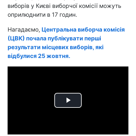
виборів у Києві виборчої комісії можуть
оприлюднити в 17 годин.
Нагадаємо,
Центральна виборча комісія
(ЦВК) почала публікувати перші
результати місцевих виборів, які
відбулися 25 жовтня.
Play
Video