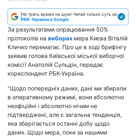
Не трать время на шум! Читай только суть из
РБК-Украина в Google
За результатами опрацювання 50%
протоколів на
виборах
мера Києва Віталій
Кличко перемагає. Про це в ході брифінгу
заявив голова Київської міської виборчої
комісії Анатолій Сульдін, передає
кореспондент РБК-Україна.
"Щодо попередніх даних, дані ми збирали
в оперативному режимі, вони абсолютно
неофіційні і абсолютно нічим не
підтверджені, але є загальна тенденція,
яка зберігається останні добу щодо
даних. Щодо мера, поки за нашими