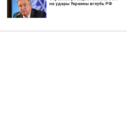
Главная
»
Бизнес
»
Энергетика
Запуск Червоноградской ЦОФ
под угрозой: нардеп раскрыл
детали конфликта
11:19 09.08.2026 Вс
2 мин
Дальнейшее будущее фабрики оказалось
под угрозой
СЕРГЕЙ НОВИКОВ