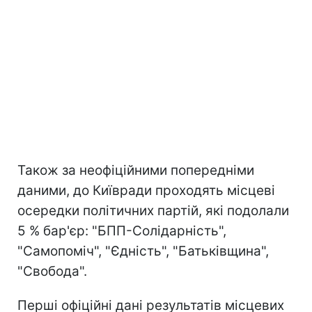
Також за неофіційними попередніми
даними, до Київради проходять місцеві
осередки політичних партій, які подолали
5 % бар'єр: "БПП-Солідарність",
"Самопоміч", "Єдність", "Батьківщина",
"Свобода".
Перші офіційні дані результатів місцевих