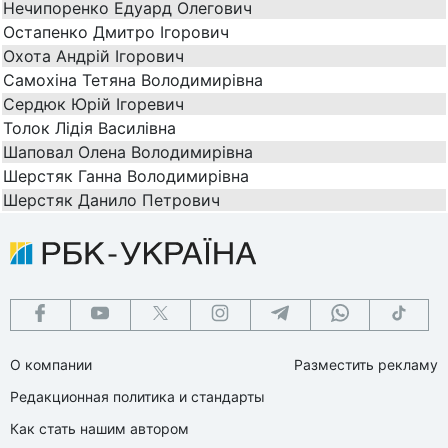
Нечипоренко Едуард Олегович
Остапенко Дмитро Ігорович
Охота Андрій Ігорович
Самохіна Тетяна Володимирівна
Сердюк Юрій Ігоревич
Толок Лідія Василівна
Шаповал Олена Володимирівна
Шерстяк Ганна Володимирівна
Шерстяк Данило Петрович
О компании
Разместить рекламу
Редакционная политика и стандарты
Как стать нашим автором