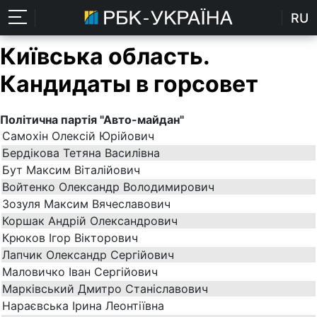
RU
Київська область.
Кандидаты в горсовет
Політична партія "Авто-майдан"
Самохін Олексій Юрійович
Бердікова Тетяна Василівна
Бут Максим Віталійович
Войтенко Олександр Володимирович
Зозуля Максим Вячеславович
Коршак Андрій Олександрович
Крюков Ігор Вікторович
Лапчик Олександр Сергійович
Маловичко Іван Сергійович
Марківський Дмитро Станіславович
Нараєвська Ірина Леонтіївна