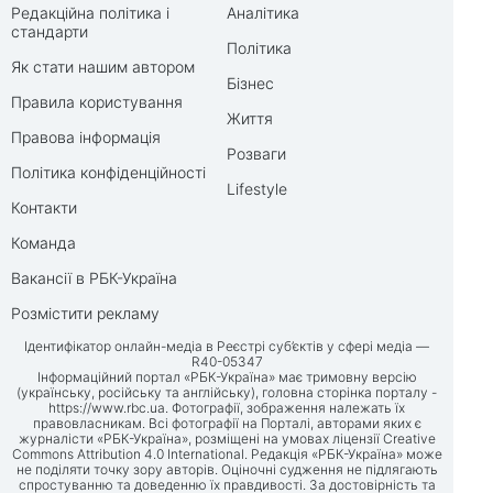
Редакційна політика і
Аналітика
стандарти
Політика
Як стати нашим автором
Бізнес
Правила користування
Життя
Правова інформація
Розваги
Політика конфіденційності
Lifestyle
Контакти
Команда
Вакансії в РБК-Україна
Розмістити рекламу
Ідентифікатор онлайн-медіа в Реєстрі суб’єктів у сфері медіа —
R40-05347
Інформаційний портал «РБК-Україна» має тримовну версію
(українську, російську та англійську), головна сторінка порталу -
https://www.rbc.ua
. Фотографії, зображення належать їх
правовласникам. Всі фотографії на Порталі, авторами яких є
журналісти «РБК-Україна», розміщені на умовах ліцензії Creative
Commons Attribution 4.0 International. Редакція «РБК-Україна» може
не поділяти точку зору авторів. Оціночні судження не підлягають
спростуванню та доведенню їх правдивості. За достовірність та