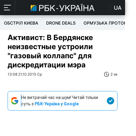
UA
ОБСТРІЛ КИЄВА
DRONE DEALS
ОРМУЗЬКА ПРОТОКА
Активист: В Бердянске
неизвестные устроили
"газовый коллапс" для
дискредитации мэра
13:08 21.10.2015 Ср
2 хв
Не витрачай час на шум! Читай тільки
суть з
РБК-Україна у Google