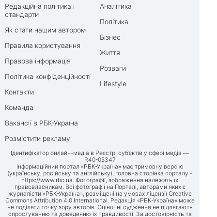
Редакційна політика і
Аналітика
стандарти
Політика
Як стати нашим автором
Бізнес
Правила користування
Життя
Правова інформація
Розваги
Політика конфіденційності
Lifestyle
Контакти
Команда
Вакансії в РБК-Україна
Розмістити рекламу
Ідентифікатор онлайн-медіа в Реєстрі суб’єктів у сфері медіа —
R40-05347
Інформаційний портал «РБК-Україна» має тримовну версію
(українську, російську та англійську), головна сторінка порталу -
https://www.rbc.ua
. Фотографії, зображення належать їх
правовласникам. Всі фотографії на Порталі, авторами яких є
журналісти «РБК-Україна», розміщені на умовах ліцензії Creative
Commons Attribution 4.0 International. Редакція «РБК-Україна» може
не поділяти точку зору авторів. Оціночні судження не підлягають
спростуванню та доведенню їх правдивості. За достовірність та