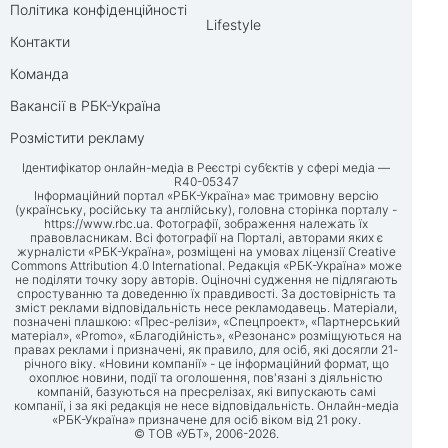
Політика конфіденційності
Lifestyle
Контакти
Команда
Вакансії в РБК-Україна
Розмістити рекламу
Ідентифікатор онлайн-медіа в Реєстрі суб’єктів у сфері медіа —
R40-05347
Інформаційний портал «РБК-Україна» має тримовну версію
(українську, російську та англійську), головна сторінка порталу -
https://www.rbc.ua
. Фотографії, зображення належать їх
правовласникам. Всі фотографії на Порталі, авторами яких є
журналісти «РБК-Україна», розміщені на умовах ліцензії Creative
Commons Attribution 4.0 International. Редакція «РБК-Україна» може
не поділяти точку зору авторів. Оціночні судження не підлягають
спростуванню та доведенню їх правдивості. За достовірність та
зміст реклами відповідальність несе рекламодавець. Матеріали,
позначені плашкою: «Прес-релізи», «Спецпроект», «Партнерський
матеріал», «Promo», «Благодійність», «Резонанс» розміщуються на
правах реклами і призначені, як правило, для осіб, які досягли 21-
річного віку. «Новини компанії» - це інформаційний формат, що
охоплює новини, події та оголошення, пов'язані з діяльністю
компаній, базуються на пресрелізах, які випускають самі
компанії, і за які редакція не несе відповідальність. Онлайн-медіа
«РБК-Україна» призначене для осіб віком від 21 року.
© ТОВ «УБТ», 2006-2026.