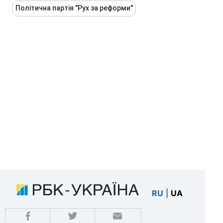
Політична партія "Рух за реформи"
RU
|
UA