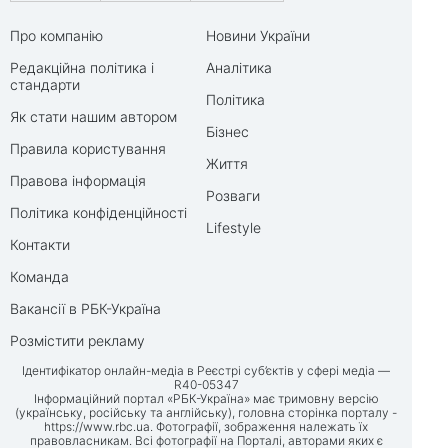
Про компанію
Новини України
Редакційна політика і
Аналітика
стандарти
Політика
Як стати нашим автором
Бізнес
Правила користування
Життя
Правова інформація
Розваги
Політика конфіденційності
Lifestyle
Контакти
Команда
Вакансії в РБК-Україна
Розмістити рекламу
Ідентифікатор онлайн-медіа в Реєстрі суб’єктів у сфері медіа —
R40-05347
Інформаційний портал «РБК-Україна» має тримовну версію
(українську, російську та англійську), головна сторінка порталу -
https://www.rbc.ua
. Фотографії, зображення належать їх
правовласникам. Всі фотографії на Порталі, авторами яких є