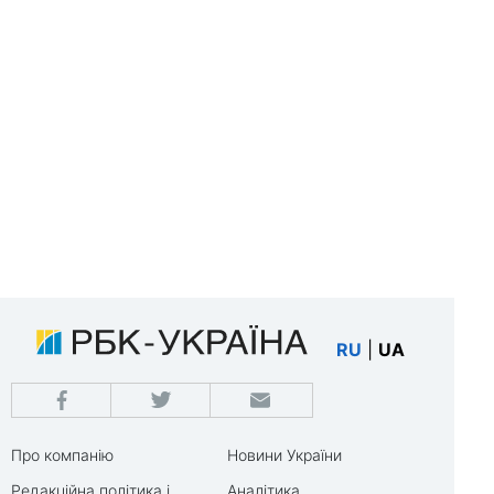
RU
|
UA
Про компанію
Новини України
Редакційна політика і
Аналітика