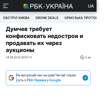
UA
ОБСТРІЛ КИЄВА
DRONE DEALS
ОРМУЗЬКА ПРОТОКА
Думчев требует
конфисковать недострои и
продавать их через
аукционы
14:18 22.10.2015 Чт
2 хв
Не витрачай час на шум! Читай тільки
суть з
РБК-Україна у Google