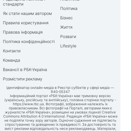
стандарти
Політика
Як стати нашим автором
Бізнес
Правила користування
Життя
Правова інформація
Розваги
Політика конфіденційності
Lifestyle
Контакти
Команда
Вакансії в РБК-Україна
Розмістити рекламу
Ідентифікатор онлайн-медіа в Реєстрі суб’єктів у сфері медіа —
R40-05347
Інформаційний портал «РБК-Україна» має тримовну версію
(українську, російську та англійську), головна сторінка порталу -
https://www.rbc.ua
. Фотографії, зображення належать їх
правовласникам. Всі фотографії на Порталі, авторами яких є
журналісти «РБК-Україна», розміщені на умовах ліцензії Creative
Commons Attribution 4.0 International. Редакція «РБК-Україна» може
не поділяти точку зору авторів. Оціночні судження не підлягають
спростуванню та доведенню їх правдивості. За достовірність та
зміст реклами відповідальність несе рекламодавець. Матеріали,