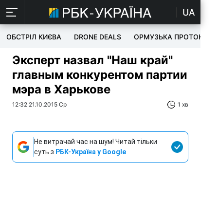
UA
ОБСТРІЛ КИЄВА
DRONE DEALS
ОРМУЗЬКА ПРОТОКА
Эксперт назвал "Наш край"
главным конкурентом партии
мэра в Харькове
12:32 21.10.2015 Ср
1 хв
Не витрачай час на шум! Читай тільки
суть з
РБК-Україна у Google