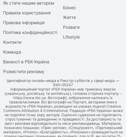
Як стати нашим автором
Бізнес
Правила користування
Життя
Правова інформація
Розваги
Політика конфіденційності
Lifestyle
Контакти
Команда
Вакансії в РБК-Україна
Розмістити рекламу
Ідентифікатор онлайн-медіа в Реєстрі суб’єктів у сфері медіа —
R40-05347
Інформаційний портал «РБК-Україна» має тримовну версію
(українську, російську та англійську), головна сторінка порталу -
https://www.rbc.ua
. Фотографії, зображення належать їх
правовласникам. Всі фотографії на Порталі, авторами яких є
журналісти «РБК-Україна», розміщені на умовах ліцензії Creative
Commons Attribution 4.0 International. Редакція «РБК-Україна» може
не поділяти точку зору авторів. Оціночні судження не підлягають
спростуванню та доведенню їх правдивості. За достовірність та
зміст реклами відповідальність несе рекламодавець. Матеріали,
позначені плашкою: «Прес-релізи», «Спецпроект», «Партнерський
матеріал», «Promo», «Благодійність», «Резонанс» розміщуються на
правах реклами і призначені, як правило, для осіб, які досягли 21-