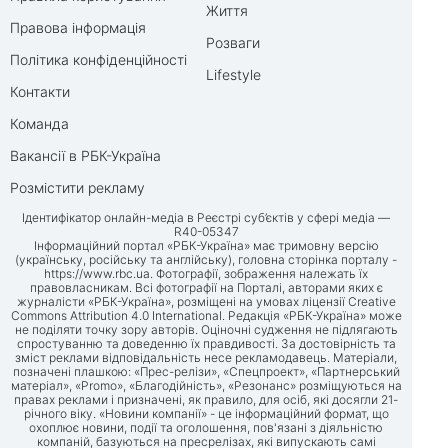
Життя
Правова інформація
Розваги
Політика конфіденційності
Lifestyle
Контакти
Команда
Вакансії в РБК-Україна
Розмістити рекламу
Ідентифікатор онлайн-медіа в Реєстрі суб’єктів у сфері медіа —
R40-05347
Інформаційний портал «РБК-Україна» має тримовну версію
(українську, російську та англійську), головна сторінка порталу -
https://www.rbc.ua
. Фотографії, зображення належать їх
правовласникам. Всі фотографії на Порталі, авторами яких є
журналісти «РБК-Україна», розміщені на умовах ліцензії Creative
Commons Attribution 4.0 International. Редакція «РБК-Україна» може
не поділяти точку зору авторів. Оціночні судження не підлягають
спростуванню та доведенню їх правдивості. За достовірність та
зміст реклами відповідальність несе рекламодавець. Матеріали,
позначені плашкою: «Прес-релізи», «Спецпроект», «Партнерський
матеріал», «Promo», «Благодійність», «Резонанс» розміщуються на
правах реклами і призначені, як правило, для осіб, які досягли 21-
річного віку. «Новини компанії» - це інформаційний формат, що
охоплює новини, події та оголошення, пов'язані з діяльністю
компаній, базуються на пресрелізах, які випускають самі