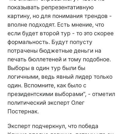
показывать репрезентативную
картину, но для понимания трендов -
вполне подходят. Есть мнение, что
если будет второй тур - то это скорее
формальность. Будут попусту
потрачены бюджетные деньги на
печать бюллетеней и тому подобное.
Выборы в один тур были бы
логичными, ведь явный лидер только
один. Вспомните, как было с
президентскими выборами", - отметил
политический эксперт Олег
Постернак.
Эксперт подчеркнул, что победа