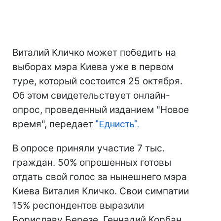
Виталий Кличко может победить на
выборах мэра Киева уже в первом
туре, который состоится 25 октября.
Об этом свидетельствует онлайн-
опрос, проведенный изданием "Новое
время", передает
"Еднисть".
В опросе приняли участие 7 тыс.
граждан. 50% опрошенных готовы
отдать свой голос за нынешнего мэра
Киева Виталия Кличко. Свои симпатии
15% респондентов выразили
Бориславу Березе. Геннадий Корбан