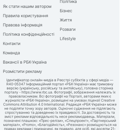
Політика
Як стати нашим автором
Бізнес
Правила користування
Життя
Правова інформація
Розваги
Політика конфіденційності
Lifestyle
Контакти
Команда
Вакансії в РБК-Україна
Розмістити рекламу
Ідентифікатор онлайн-медіа в Реєстрі суб’єктів у сфері медіа —
R40-05347 Інформаційний портал «РБК-Україна» має тримовну
версію (українську, російську та англійську), головна сторінка
порталу -
https://www.rbc.ua
. Фотографії, зображення належать їх
правовласникам. Всі фотографії на Порталі, авторами яких є
журналісти «РБК-Україна», розміщені на умовах ліцензії Creative
Commons Attribution 4.0 International. Редакція «РБК-Україна» може
не поділяти точку зору авторів. Оціночні судження не підлягають
спростуванню та доведенню їх правдивості. За достовірність та
зміст реклами відповідальність несе рекламодавець. Матеріали,
позначені плашкою: «Прес-релізи», «Спецпроект», «Партнерський
матеріал», «Promo», «Благодійність», «Резонанс» розміщуються на
правах реклами і призначені, як правило, для осіб, які досягли 21-