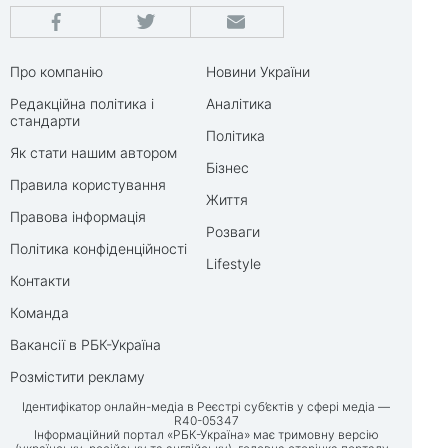
Про компанію
Новини України
Редакційна політика і
Аналітика
стандарти
Політика
Як стати нашим автором
Бізнес
Правила користування
Життя
Правова інформація
Розваги
Політика конфіденційності
Lifestyle
Контакти
Команда
Вакансії в РБК-Україна
Розмістити рекламу
Ідентифікатор онлайн-медіа в Реєстрі суб’єктів у сфері медіа —
R40-05347
Інформаційний портал «РБК-Україна» має тримовну версію