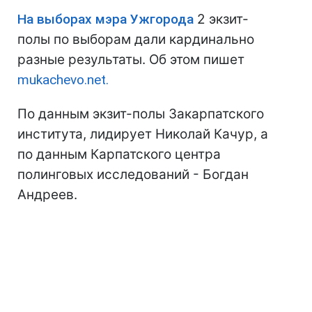
На выборах мэра Ужгорода
2 экзит-
полы по выборам дали кардинально
разные результаты. Об этом пишет
mukachevo.net.
По данным экзит-полы Закарпатского
института, лидирует Николай Качур, а
по данным Карпатского центра
полинговых исследований - Богдан
Андреев.