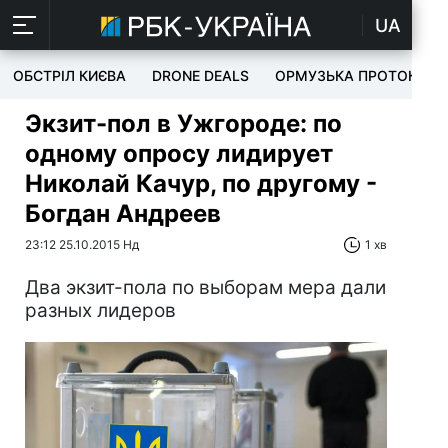
UA
ОБСТРІЛ КИЄВА
DRONE DEALS
ОРМУЗЬКА ПРОТОКА
Экзит-пол в Ужгороде: по
одному опросу лидирует
Николай Качур, по другому -
Богдан Андреев
23:12 25.10.2015 Нд
1 хв
Два экзит-пола по выборам мера дали
разных лидеров