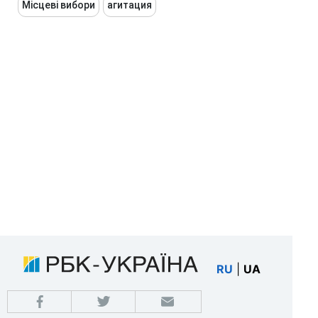
Місцеві вибори
агитация
RU
|
UA