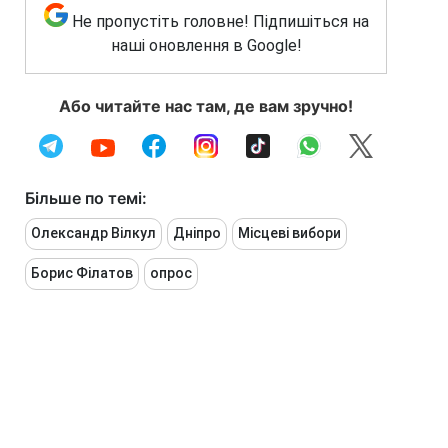
Не пропустіть головне! Підпишіться на
наші оновлення в Google!
Або читайте нас там, де вам зручно!
Більше по темі:
Олександр Вілкул
Дніпро
Місцеві вибори
Борис Філатов
опрос