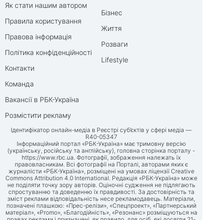
Як стати нашим автором
Бізнес
Правила користування
Життя
Правова інформація
Розваги
Політика конфіденційності
Lifestyle
Контакти
Команда
Вакансії в РБК-Україна
Розмістити рекламу
Ідентифікатор онлайн-медіа в Реєстрі суб’єктів у сфері медіа —
R40-05347
Інформаційний портал «РБК-Україна» має тримовну версію
(українську, російську та англійську), головна сторінка порталу -
https://www.rbc.ua
. Фотографії, зображення належать їх
правовласникам. Всі фотографії на Порталі, авторами яких є
журналісти «РБК-Україна», розміщені на умовах ліцензії Creative
Commons Attribution 4.0 International. Редакція «РБК-Україна» може
не поділяти точку зору авторів. Оціночні судження не підлягають
спростуванню та доведенню їх правдивості. За достовірність та
зміст реклами відповідальність несе рекламодавець. Матеріали,
позначені плашкою: «Прес-релізи», «Спецпроект», «Партнерський
матеріал», «Promo», «Благодійність», «Резонанс» розміщуються на
правах реклами і призначені, як правило, для осіб, які досягли 21-