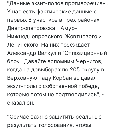
"Данные экзит-полов противоречивы.
У нас есть фактические данные с
первых 8 участков в трех районах
Днепропетровска - Амур-
Нижнеднепровского, Жовтневого и
Ленинского. На них побеждает
Александр Вилкул и "Оппозиционный
блок". Давайте вспомним Чернигов,
когда на довыборах по 205 округу в
Верховную Раду Корбан выдавал
экзит-полы о собственной победе,
которые потом не подтвердились", -
сказал он.
"Сейчас важно защитить реальные
результаты голосования, чтобы