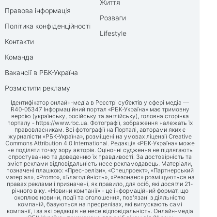
Життя
Правова інформація
Розваги
Політика конфіденційності
Lifestyle
Контакти
Команда
Вакансії в РБК-Україна
Розмістити рекламу
Ідентифікатор онлайн-медіа в Реєстрі суб’єктів у сфері медіа —
R40-05347 Інформаційний портал «РБК-Україна» має тримовну
версію (українську, російську та англійську), головна сторінка
порталу -
https://www.rbc.ua
. Фотографії, зображення належать їх
правовласникам. Всі фотографії на Порталі, авторами яких є
журналісти «РБК-Україна», розміщені на умовах ліцензії Creative
Commons Attribution 4.0 International. Редакція «РБК-Україна» може
не поділяти точку зору авторів. Оціночні судження не підлягають
спростуванню та доведенню їх правдивості. За достовірність та
зміст реклами відповідальність несе рекламодавець. Матеріали,
позначені плашкою: «Прес-релізи», «Спецпроект», «Партнерський
матеріал», «Promo», «Благодійність», «Резонанс» розміщуються на
правах реклами і призначені, як правило, для осіб, які досягли 21-
річного віку. «Новини компанії» - це інформаційний формат, що
охоплює новини, події та оголошення, пов'язані з діяльністю
компаній, базуються на пресрелізах, які випускають самі
компанії, і за які редакція не несе відповідальність. Онлайн-медіа