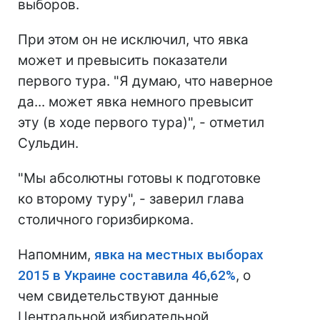
выборов.
При этом он не исключил, что явка
может и превысить показатели
первого тура. "Я думаю, что наверное
да... может явка немного превысит
эту (в ходе первого тура)", - отметил
Сульдин.
"Мы абсолютны готовы к подготовке
ко второму туру", - заверил глава
столичного горизбиркома.
Напомним,
явка на местных выборах
2015 в Украине составила 46,62%
, о
чем свидетельствуют данные
Центральной избирательной