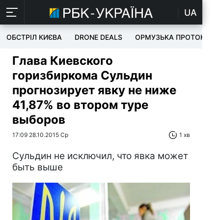
UA
ОБСТРІЛ КИЄВА
DRONE DEALS
ОРМУЗЬКА ПРОТОКА
Глава Киевского
горизбиркома Сульдин
прогнозирует явку не ниже
41,87% во втором туре
выборов
17:09 28.10.2015 Ср
1 хв
Сульдин не исключил, что явка может
быть выше