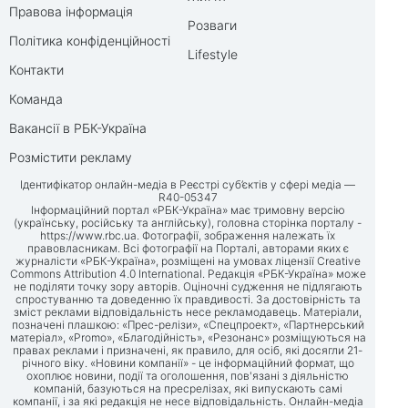
Правова інформація
Розваги
Політика конфіденційності
Lifestyle
Контакти
Команда
Вакансії в РБК-Україна
Розмістити рекламу
Ідентифікатор онлайн-медіа в Реєстрі суб’єктів у сфері медіа —
R40-05347
Інформаційний портал «РБК-Україна» має тримовну версію
(українську, російську та англійську), головна сторінка порталу -
https://www.rbc.ua
. Фотографії, зображення належать їх
правовласникам. Всі фотографії на Порталі, авторами яких є
журналісти «РБК-Україна», розміщені на умовах ліцензії Creative
Commons Attribution 4.0 International. Редакція «РБК-Україна» може
не поділяти точку зору авторів. Оціночні судження не підлягають
спростуванню та доведенню їх правдивості. За достовірність та
зміст реклами відповідальність несе рекламодавець. Матеріали,
позначені плашкою: «Прес-релізи», «Спецпроект», «Партнерський
матеріал», «Promo», «Благодійність», «Резонанс» розміщуються на
правах реклами і призначені, як правило, для осіб, які досягли 21-
річного віку. «Новини компанії» - це інформаційний формат, що
охоплює новини, події та оголошення, пов'язані з діяльністю
компаній, базуються на пресрелізах, які випускають самі
компанії, і за які редакція не несе відповідальність. Онлайн-медіа