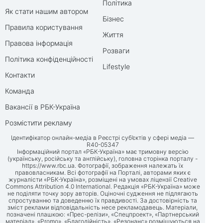
Політика
Як стати нашим автором
Бізнес
Правила користування
Життя
Правова інформація
Розваги
Політика конфіденційності
Lifestyle
Контакти
Команда
Вакансії в РБК-Україна
Розмістити рекламу
Ідентифікатор онлайн-медіа в Реєстрі суб’єктів у сфері медіа —
R40-05347
Інформаційний портал «РБК-Україна» має тримовну версію
(українську, російську та англійську), головна сторінка порталу -
https://www.rbc.ua
. Фотографії, зображення належать їх
правовласникам. Всі фотографії на Порталі, авторами яких є
журналісти «РБК-Україна», розміщені на умовах ліцензії Creative
Commons Attribution 4.0 International. Редакція «РБК-Україна» може
не поділяти точку зору авторів. Оціночні судження не підлягають
спростуванню та доведенню їх правдивості. За достовірність та
зміст реклами відповідальність несе рекламодавець. Матеріали,
позначені плашкою: «Прес-релізи», «Спецпроект», «Партнерський
матеріал», «Promo», «Благодійність», «Резонанс» розміщуються на