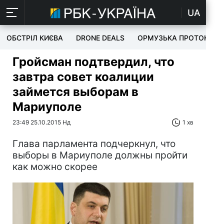
UA
ОБСТРІЛ КИЄВА
DRONE DEALS
ОРМУЗЬКА ПРОТОКА
Гройсман подтвердил, что
завтра совет коалиции
займется выборам в
Мариуполе
23:49 25.10.2015 Нд
1 хв
Глава парламента подчеркнул, что
выборы в Мариуполе должны пройти
как можно скорее