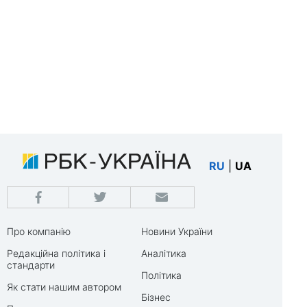
RU
|
UA
Про компанію
Новини України
Редакційна політика і
Аналітика
стандарти
Політика
Як стати нашим автором
Бізнес