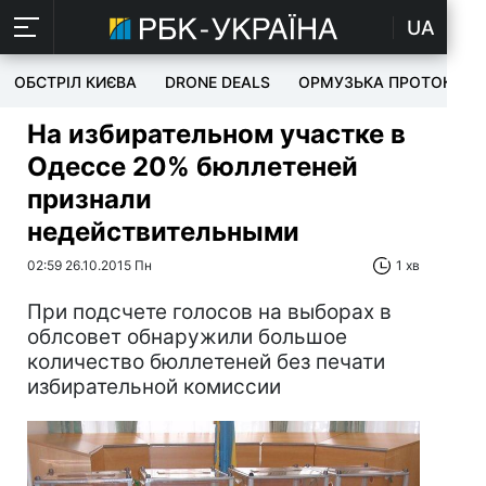
UA
ОБСТРІЛ КИЄВА
DRONE DEALS
ОРМУЗЬКА ПРОТОКА
На избирательном участке в
Одессе 20% бюллетеней
признали
недействительными
02:59 26.10.2015 Пн
1 хв
При подсчете голосов на выборах в
облсовет обнаружили большое
количество бюллетеней без печати
избирательной комиссии