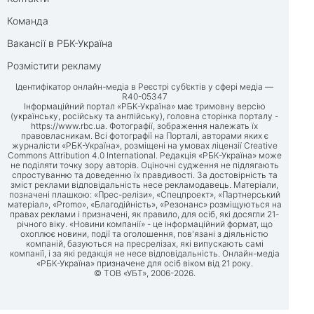
Команда
Вакансії в РБК-Україна
Розмістити рекламу
Ідентифікатор онлайн-медіа в Реєстрі суб’єктів у сфері медіа —
R40-05347
Інформаційний портал «РБК-Україна» має тримовну версію
(українську, російську та англійську), головна сторінка порталу -
https://www.rbc.ua
. Фотографії, зображення належать їх
правовласникам. Всі фотографії на Порталі, авторами яких є
журналісти «РБК-Україна», розміщені на умовах ліцензії Creative
Commons Attribution 4.0 International. Редакція «РБК-Україна» може
не поділяти точку зору авторів. Оціночні судження не підлягають
спростуванню та доведенню їх правдивості. За достовірність та
зміст реклами відповідальність несе рекламодавець. Матеріали,
позначені плашкою: «Прес-релізи», «Спецпроект», «Партнерський
матеріал», «Promo», «Благодійність», «Резонанс» розміщуються на
правах реклами і призначені, як правило, для осіб, які досягли 21-
річного віку. «Новини компанії» - це інформаційний формат, що
охоплює новини, події та оголошення, пов'язані з діяльністю
компаній, базуються на пресрелізах, які випускають самі
компанії, і за які редакція не несе відповідальність. Онлайн-медіа
«РБК-Україна» призначене для осіб віком від 21 року.
© ТОВ «УБТ», 2006-2026.