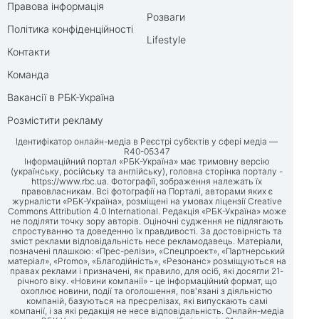
Правова інформація
Розваги
Політика конфіденційності
Lifestyle
Контакти
Команда
Вакансії в РБК-Україна
Розмістити рекламу
Ідентифікатор онлайн-медіа в Реєстрі суб’єктів у сфері медіа —
R40-05347
Інформаційний портал «РБК-Україна» має тримовну версію
(українську, російську та англійську), головна сторінка порталу -
https://www.rbc.ua
. Фотографії, зображення належать їх
правовласникам. Всі фотографії на Порталі, авторами яких є
журналісти «РБК-Україна», розміщені на умовах ліцензії Creative
Commons Attribution 4.0 International. Редакція «РБК-Україна» може
не поділяти точку зору авторів. Оціночні судження не підлягають
спростуванню та доведенню їх правдивості. За достовірність та
зміст реклами відповідальність несе рекламодавець. Матеріали,
позначені плашкою: «Прес-релізи», «Спецпроект», «Партнерський
матеріал», «Promo», «Благодійність», «Резонанс» розміщуються на
правах реклами і призначені, як правило, для осіб, які досягли 21-
річного віку. «Новини компанії» - це інформаційний формат, що
охоплює новини, події та оголошення, пов'язані з діяльністю
компаній, базуються на пресрелізах, які випускають самі
компанії, і за які редакція не несе відповідальність. Онлайн-медіа