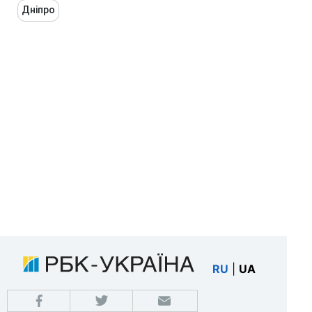
Дніпро
RU
|
UA