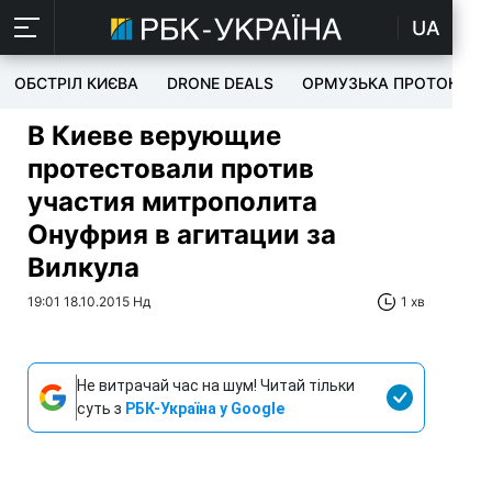
UA
ОБСТРІЛ КИЄВА
DRONE DEALS
ОРМУЗЬКА ПРОТОКА
В Киеве верующие
протестовали против
участия митрополита
Онуфрия в агитации за
Вилкула
19:01 18.10.2015 Нд
1 хв
Не витрачай час на шум! Читай тільки
суть з
РБК-Україна у Google