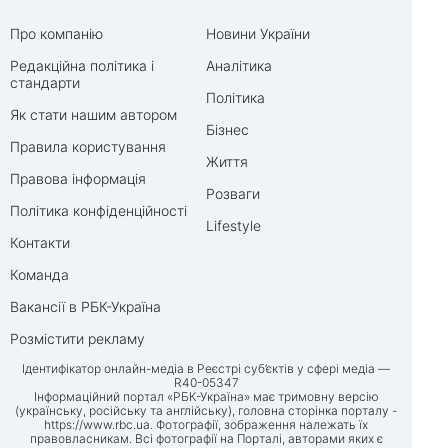
Про компанію
Новини України
Редакційна політика і
Аналітика
стандарти
Політика
Як стати нашим автором
Бізнес
Правила користування
Життя
Правова інформація
Розваги
Політика конфіденційності
Lifestyle
Контакти
Команда
Вакансії в РБК-Україна
Розмістити рекламу
Ідентифікатор онлайн-медіа в Реєстрі суб’єктів у сфері медіа —
R40-05347
Інформаційний портал «РБК-Україна» має тримовну версію
(українську, російську та англійську), головна сторінка порталу -
https://www.rbc.ua
. Фотографії, зображення належать їх
правовласникам. Всі фотографії на Порталі, авторами яких є