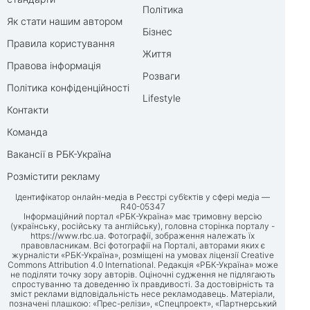
Політика
Як стати нашим автором
Бізнес
Правила користування
Життя
Правова інформація
Розваги
Політика конфіденційності
Lifestyle
Контакти
Команда
Вакансії в РБК-Україна
Розмістити рекламу
Ідентифікатор онлайн-медіа в Реєстрі суб’єктів у сфері медіа —
R40-05347
Інформаційний портал «РБК-Україна» має тримовну версію
(українську, російську та англійську), головна сторінка порталу -
https://www.rbc.ua
. Фотографії, зображення належать їх
правовласникам. Всі фотографії на Порталі, авторами яких є
журналісти «РБК-Україна», розміщені на умовах ліцензії Creative
Commons Attribution 4.0 International. Редакція «РБК-Україна» може
не поділяти точку зору авторів. Оціночні судження не підлягають
спростуванню та доведенню їх правдивості. За достовірність та
зміст реклами відповідальність несе рекламодавець. Матеріали,
позначені плашкою: «Прес-релізи», «Спецпроект», «Партнерський