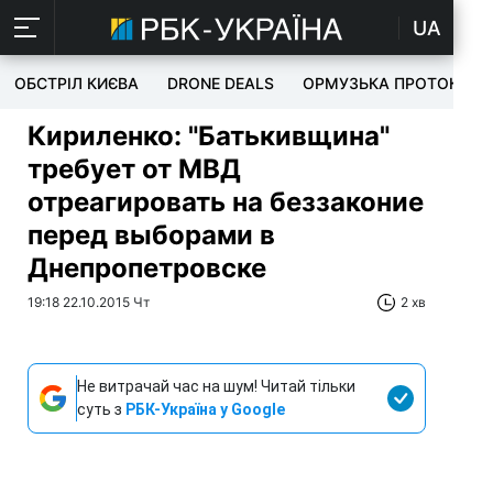
UA
ОБСТРІЛ КИЄВА
DRONE DEALS
ОРМУЗЬКА ПРОТОКА
Кириленко: "Батькивщина"
требует от МВД
отреагировать на беззаконие
перед выборами в
Днепропетровске
19:18 22.10.2015 Чт
2 хв
Не витрачай час на шум! Читай тільки
суть з
РБК-Україна у Google