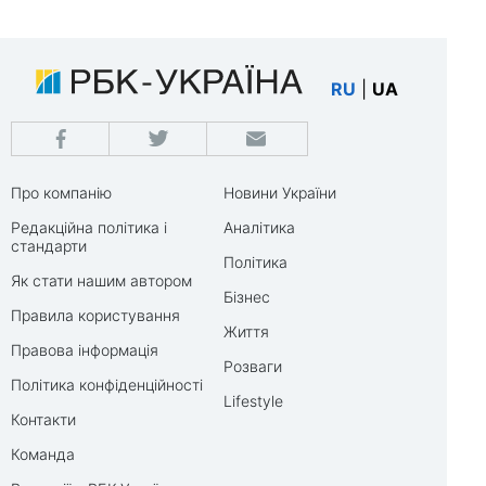
RU
|
UA
Про компанію
Новини України
Редакційна політика і
Аналітика
стандарти
Політика
Як стати нашим автором
Бізнес
Правила користування
Життя
Правова інформація
Розваги
Політика конфіденційності
Lifestyle
Контакти
Команда