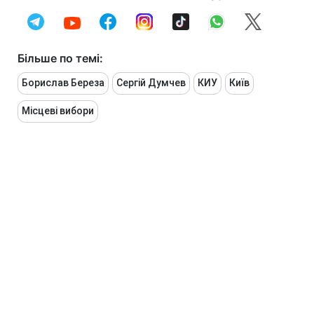
Більше по темі:
Борислав Береза
Сергій Думчев
КИУ
Київ
Місцеві вибори