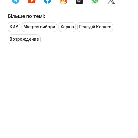
Більше по темі:
КИУ
Місцеві вибори
Харків
Генадій Кернес
Возрождение