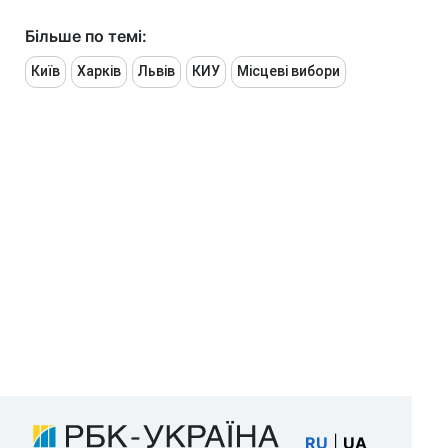
Більше по темі:
Київ
Харків
Львів
КИУ
Місцеві вибори
RU
|
UA