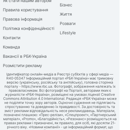
Як стати нашим автором
Бізнес
Правила користування
Життя
Правова інформація
Розваги
Політика конфіденційності
Lifestyle
Контакти
Команда
Вакансії в РБК-Україна
Розмістити рекламу
Ідентифікатор онлайн-медіа в Реєстрі суб’єктів у сфері медіа —
R40-05347 Інформаційний портал «РБК-Україна» має тримовну
версію (українську, російську та англійську), головна сторінка
порталу -
https://www.rbc.ua
. Фотографії, зображення належать їх
правовласникам. Всі фотографії на Порталі, авторами яких є
журналісти «РБК-Україна», розміщені на умовах ліцензії Creative
Commons Attribution 4.0 International. Редакція «РБК-Україна» може
не поділяти точку зору авторів. Оціночні судження не підлягають
спростуванню та доведенню їх правдивості. За достовірність та
зміст реклами відповідальність несе рекламодавець. Матеріали,
позначені плашкою: «Прес-релізи», «Спецпроект», «Партнерський
матеріал», «Promo», «Благодійність», «Резонанс» розміщуються на
правах реклами і призначені, як правило, для осіб, які досягли 21-
річного віку. «Новини компанії» - це інформаційний формат, що