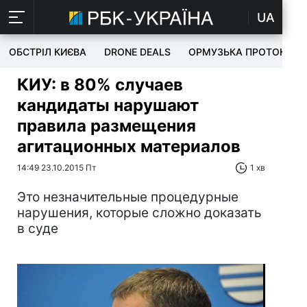
UA
ОБСТРІЛ КИЄВА
DRONE DEALS
ОРМУЗЬКА ПРОТОКА
КИУ: в 80% случаев
кандидаты нарушают
правила размещения
агитационных материалов
14:49 23.10.2015 Пт
1 хв
Это незначительные процедурные
нарушения, которые сложно доказать
в суде