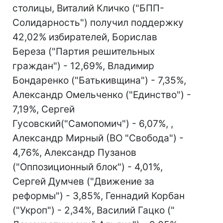
столицы, Виталий Кличко ("БПП-
Солидарность") получил поддержку
42,02% избирателей, Борислав
Береза ("Партия решительных
граждан") - 12,69%, Владимир
Бондаренко ("Батькивщина") - 7,35%,
Александр Омельченко ("Единство") -
7,19%, Сергей
Гусовский("Самопомич") - 6,07%, ,
Александр Мирный (ВО "Свобода") -
4,76%, Александр Пузанов
("Оппозиционный блок") - 4,01%,
Сергей Думчев ("Движение за
реформы") - 3,85%, Геннадий Корбан
("Укроп") - 2,34%, Василий Гацко ("