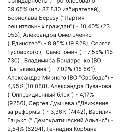
Солидарность") проголосовало
39,65% (или 87 830 избирателей),
Борислава Березу ("Партия
решительных граждан") - 10,40% (23
053), Александра Омельченко
("Единство") - 8,95% (19 828), Сергея
Гусовского ( "Самопомич") - 7,55% (16
730) , Владимира Бондаренко (ВО
"Батькивщина") - 7,02% (15 561),
Александра Мирного (ВО "Свобода") -
4,55% (10 088), Александра Пузанова
("Оппозиционный блок") - 4,17%
(9256), Сергея Думчева ("Движение
за реформы") - 3,36% (7442), Василия
Гацько (" Демократический Альянс") -
2,84% (6294), Геннадия Корбана