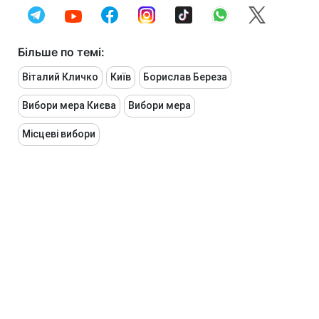
Більше по темі:
Віталий Кличко
Київ
Борислав Береза
Вибори мера Києва
Вибори мера
Місцеві вибори