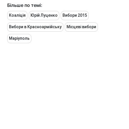
Більше по темі:
Коаліція
Юрій Луценко
Вибори 2015
Вибори в Красноармійську
Місцеві вибори
Маріуполь