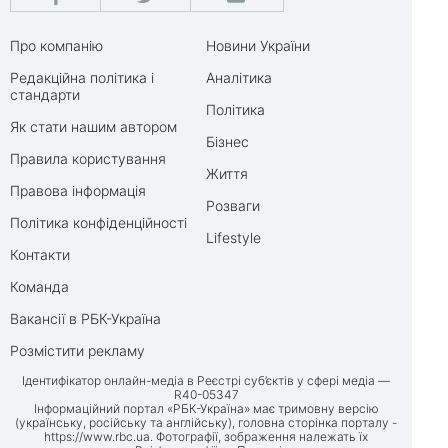
Про компанію
Новини України
Редакційна політика і
Аналітика
стандарти
Політика
Як стати нашим автором
Бізнес
Правила користування
Життя
Правова інформація
Розваги
Політика конфіденційності
Lifestyle
Контакти
Команда
Вакансії в РБК-Україна
Розмістити рекламу
Ідентифікатор онлайн-медіа в Реєстрі суб’єктів у сфері медіа —
R40-05347
Інформаційний портал «РБК-Україна» має тримовну версію
(українську, російську та англійську), головна сторінка порталу -
https://www.rbc.ua
. Фотографії, зображення належать їх