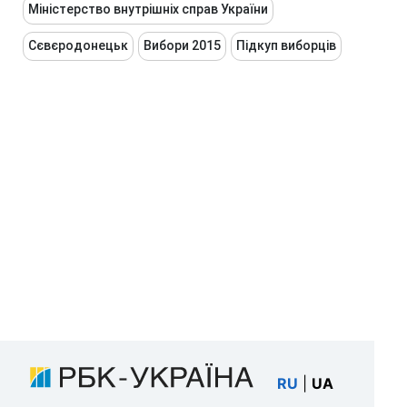
Міністерство внутрішніх справ України
Сєвєродонецьк
Вибори 2015
Підкуп виборців
RU
|
UA