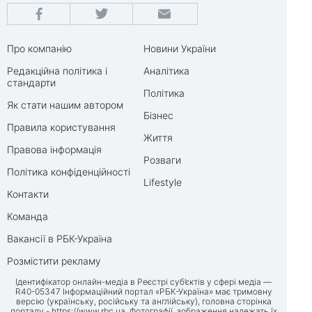
Про компанію
Новини України
Редакційна політика і
Аналітика
стандарти
Політика
Як стати нашим автором
Бізнес
Правила користування
Життя
Правова інформація
Розваги
Політика конфіденційності
Lifestyle
Контакти
Команда
Вакансії в РБК-Україна
Розмістити рекламу
Ідентифікатор онлайн-медіа в Реєстрі суб’єктів у сфері медіа —
R40-05347 Інформаційний портал «РБК-Україна» має тримовну
версію (українську, російську та англійську), головна сторінка
порталу -
https://www.rbc.ua
. Фотографії, зображення належать їх