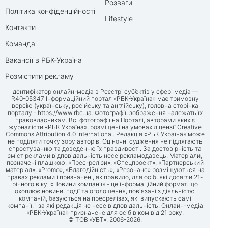
Розваги
Політика конфіденційності
Lifestyle
Контакти
Команда
Вакансії в РБК-Україна
Розмістити рекламу
Ідентифікатор онлайн-медіа в Реєстрі суб’єктів у сфері медіа —
R40-05347 Інформаційний портал «РБК-Україна» має тримовну
версію (українську, російську та англійську), головна сторінка
порталу -
https://www.rbc.ua
. Фотографії, зображення належать їх
правовласникам. Всі фотографії на Порталі, авторами яких є
журналісти «РБК-Україна», розміщені на умовах ліцензії Creative
Commons Attribution 4.0 International. Редакція «РБК-Україна» може
не поділяти точку зору авторів. Оціночні судження не підлягають
спростуванню та доведенню їх правдивості. За достовірність та
зміст реклами відповідальність несе рекламодавець. Матеріали,
позначені плашкою: «Прес-релізи», «Спецпроект», «Партнерський
матеріал», «Promo», «Благодійність», «Резонанс» розміщуються на
правах реклами і призначені, як правило, для осіб, які досягли 21-
річного віку. «Новини компанії» - це інформаційний формат, що
охоплює новини, події та оголошення, пов'язані з діяльністю
компаній, базуються на пресрелізах, які випускають самі
компанії, і за які редакція не несе відповідальність. Онлайн-медіа
«РБК-Україна» призначене для осіб віком від 21 року.
© ТОВ «УБТ», 2006-2026.