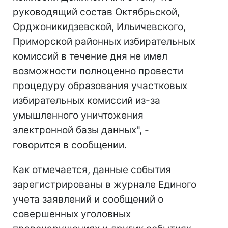
руководящий состав Октябрьской,
Орджоникидзевской, Ильичевского,
Приморской районных избирательных
комиссий в течение дня не имел
возможности полноценно провести
процедуру образования участковых
избирательных комиссий из-за
умышленного уничтожения
электронной базы данных", -
говорится в сообщении.
Как отмечается, данные события
зарегистрированы в журнале Единого
учета заявлений и сообщений о
совершенных уголовных