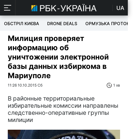
UA
ОБСТРІЛ КИЄВА
DRONE DEALS
ОРМУЗЬКА ПРОТОКА
Милиция проверяет
информацию об
уничтожении электронной
базы данных избиркома в
Мариуполе
11:26 10.10.2015 Сб
1 хв
В районные территориальные
избирательные комиссии направлены ​​
следственно-оперативные группы
милиции