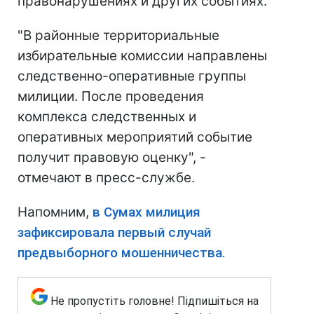
правонарушениях и других событиях.
"В районные территориальные
избирательные комиссии направлены ​​
следственно-оперативные группы
милиции. После проведения
комплекса следственных и
оперативных мероприятий событие
получит правовую оценку", -
отмечают в пресс-службе.
Напомним,
в Сумах милиция
зафиксировала первый случай
предвыборного мошенничества.
Не пропустіть головне! Підпишіться на