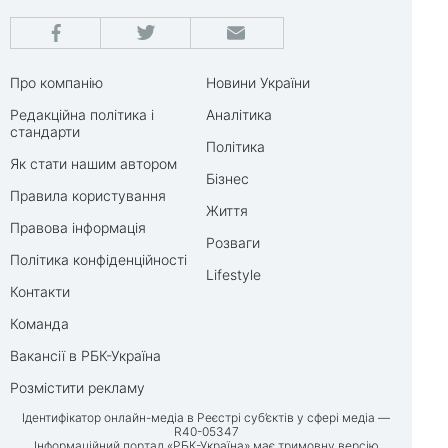
Про компанію
Новини України
Редакційна політика і
Аналітика
стандарти
Політика
Як стати нашим автором
Бізнес
Правила користування
Життя
Правова інформація
Розваги
Політика конфіденційності
Lifestyle
Контакти
Команда
Вакансії в РБК-Україна
Розмістити рекламу
Ідентифікатор онлайн-медіа в Реєстрі суб’єктів у сфері медіа —
R40-05347
Інформаційний портал «РБК-Україна» має тримовну версію