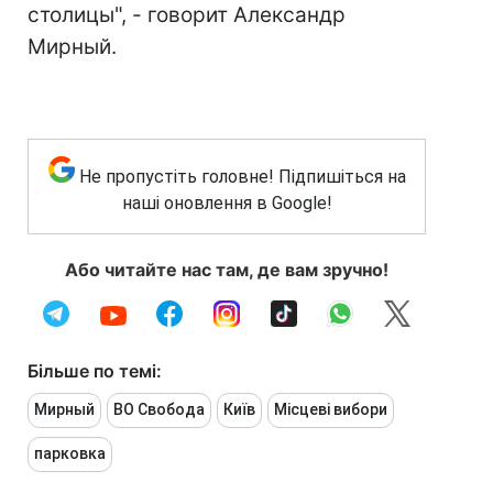
столицы", - говорит Александр
Мирный.
Не пропустіть головне! Підпишіться на
наші оновлення в Google!
Або читайте нас там, де вам зручно!
Більше по темі:
Мирный
ВО Свобода
Київ
Місцеві вибори
парковка