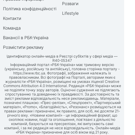
Розваги
Політика конфіденційності
Lifestyle
Контакти
Команда
Вакансії в РБК-Україна
Розмістити рекламу
Ідентифікатор онлайн-медіа в Реєстрі суб’єктів у сфері медіа —
R40-05347
Інформаційний портал «РБК-Україна» має тримовну версію
(українську, російську та англійську), головна сторінка порталу -
https://www.rbc.ua
. Фотографії, зображення належать їх
правовласникам. Всі фотографії на Порталі, авторами яких є
журналісти «РБК-Україна», розміщені на умовах ліцензії Creative
Commons Attribution 4.0 International. Редакція «РБК-Україна» може
не поділяти точку зору авторів. Оціночні судження не підлягають
спростуванню та доведенню їх правдивості. За достовірність та
зміст реклами відповідальність несе рекламодавець. Матеріали,
позначені плашкою: «Прес-релізи», «Спецпроект», «Партнерський
матеріал», «Promo», «Благодійність», «Резонанс» розміщуються на
правах реклами і призначені, як правило, для осіб, які досягли 21-
річного віку. «Новини компанії» - це інформаційний формат, що
охоплює новини, події та оголошення, пов'язані з діяльністю
компаній, базуються на пресрелізах, які випускають самі
компанії, і за які редакція не несе відповідальність. Онлайн-медіа
«РБК-Україна» призначене для осіб віком від 21 року.