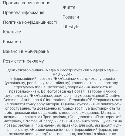
Правила користування
Життя
Правова інформація
Розваги
Політика конфіденційності
Lifestyle
Контакти
Команда
Вакансії в РБК-Україна
Розмістити рекламу
Ідентифікатор онлайн-медіа в Реєстрі суб’єктів у сфері медіа —
R40-05347
Інформаційний портал «РБК-Україна» має тримовну версію
(українську, російську та англійську), головна сторінка порталу -
https://www.rbc.ua
. Фотографії, зображення належать їх
правовласникам. Всі фотографії на Порталі, авторами яких є
журналісти «РБК-Україна», розміщені на умовах ліцензії Creative
Commons Attribution 4.0 International. Редакція «РБК-Україна» може
не поділяти точку зору авторів. Оціночні судження не підлягають
спростуванню та доведенню їх правдивості. За достовірність та
зміст реклами відповідальність несе рекламодавець. Матеріали,
позначені плашкою: «Прес-релізи», «Спецпроект», «Партнерський
матеріал», «Promo», «Благодійність», «Резонанс» розміщуються на
правах реклами і призначені, як правило, для осіб, які досягли 21-
річного віку. «Новини компанії» - це інформаційний формат, що
охоплює новини, події та оголошення, пов'язані з діяльністю