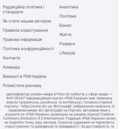
Редакційна політика і
Аналітика
стандарти
Політика
Як стати нашим автором
Бізнес
Правила користування
Життя
Правова інформація
Розваги
Політика конфіденційності
Lifestyle
Контакти
Команда
Вакансії в РБК-Україна
Розмістити рекламу
Ідентифікатор онлайн-медіа в Реєстрі суб’єктів у сфері медіа —
R40-05347 Інформаційний портал «РБК-Україна» має тримовну
версію (українську, російську та англійську), головна сторінка
порталу -
https://www.rbc.ua
. Фотографії, зображення належать їх
правовласникам. Всі фотографії на Порталі, авторами яких є
журналісти «РБК-Україна», розміщені на умовах ліцензії Creative
Commons Attribution 4.0 International. Редакція «РБК-Україна» може
не поділяти точку зору авторів. Оціночні судження не підлягають
спростуванню та доведенню їх правдивості. За достовірність та