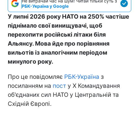
Не витрачай час на шум! Читай тільки суть з
РБК-Україна у Google
У липні 2026 року НАТО на 250% частіше
піднімало свої винищувачі, щоб
перехопити російські літаки біля
Альянсу. Мова йде про порівняння
вильотів із аналогічним періодом
минулого року.
Про це повідомляє
РБК-Україна
з
посиланням на
пост
у Х Командування
об'єднаних сил НАТО у Центральній та
Східній Європі.