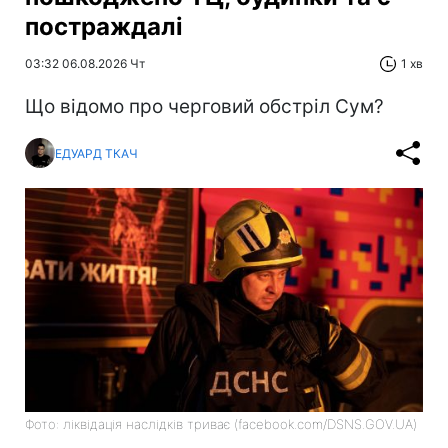
постраждалі
03:32 06.08.2026 Чт
1 хв
Що відомо про черговий обстріл Сум?
ЕДУАРД ТКАЧ
Фото: ліквідація наслідків триває (facebook.com/DSNS.GOV.UA)