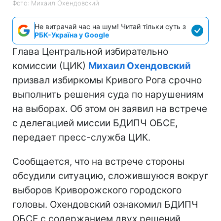
Фото: Михаил Охендовский
Не витрачай час на шум! Читай тільки суть з
РБК-Україна у Google
Глава Центральной избирательно
комиссии (ЦИК)
Михаил Охендовский
призвал избиркомы Кривого Рога срочно
выполнить решения суда по нарушениям
на выборах. Об этом он заявил на встрече
с делегацией миссии БДИПЧ ОБСЕ,
передает пресс-служба ЦИК.
Сообщается, что на встрече стороны
обсудили ситуацию, сложившуюся вокруг
выборов Криворожского городского
головы. Охендовский ознакомил БДИПЧ
ОБСЕ с содержанием двух решений