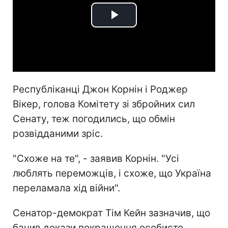
Play
Video
Республіканці Джон Корнін і Роджер
Вікер, голова Комітету зі збройних сил
Сенату, теж погодились, що обмін
розвідданими зріс.
"Схоже на те", - заявив Корнін. "Усі
люблять переможців, і схоже, що Україна
переламала хід війни".
Сенатор-демократ Тім Кейн зазначив, що
бачив докази покращення особисто,