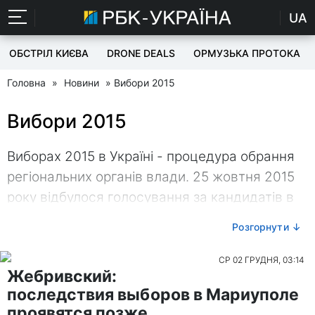
UA
ОБСТРІЛ КИЄВА
DRONE DEALS
ОРМУЗЬКА ПРОТОКА
Головна
»
Новини
» Вибори 2015
Вибори 2015
Виборах 2015 в Україні - процедура обрання
регіональних органів влади. 25 жовтня 2015
року відбулося голосування за кандидатів в
мери, депутатів міських селищних та сільрад,
Розгорнути ↓
на підставі чого були сформовані органи
влади місцевого самоврядування.
СР 02 ГРУДНЯ, 03:14
Жебривский:
Особливості проведення місцевих виборів
последствия выборов в Мариуполе
проявятся позже
2015