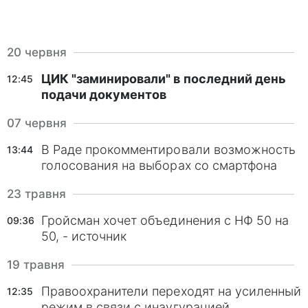
можуть вибирати в два тури, якщо жоден з
кандидатів не набере 50% + 1 голосів на
20 червня
першому етапі голосування. Забороняється
участь у виборах партійних блоків. У
ЦИК "заминировали" в последний день
12:45
подачи документов
партійному списку повинно бути присутні не
менше 30% представників однієї статі. При
07 червня
подоланні партією 5% бар'єру, кількість
В Раде прокомментировали возможность
13:44
минулих кандидатів визначається відповідно
голосования на выборах со смартфона
до числа голосів відданих за депутата в
23 травня
окремому окрузі.
Гройсман хочет объединения с НФ 50 на
09:36
Як проходило голосування
50, - источник
Явка виборців 25 жовтня 2015 року склала
19 травня
46,61%. Вибори не проводилися на
Правоохранители переходят на усиленный
12:35
окупованих територіях Донецької та
режим в связи с инаугурацией