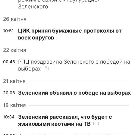
Луганської області, а також в Криму. До
Зеленского
участі в виборах ЦВК допустила 132 партії.
26 квітня
У 29 містах України був призначений другий
ЦИК принял бумажные протоколы от
10:51
всех округов
тур голосування в зв'язку з тим, що жоден з
кандидатів на посаду міського голови не
22 квітня
набрав абсолютної більшості голосів.
РПЦ поздравила Зеленского с победой на
00:46
выборах
В цілому по країні, лідируюче місце на
регіональних виборах 2015 зайняв Блок
21 квітня
Петра Порошенка "Солідарність" з
Зеленский объявил о победе на выборах
20:06
результатом 19,52% голосів. Найбільшу
18 квітня
підтримку БПП отримав у Вінницькій області.
На другому місці ВО "Батьківщина" з 12,23%,
Зеленский рассказал, что будет с
10:34
третє місце - Опозиційний блок (10,54%).
языковыми квотами на ТВ
Партія "УКРОП" набрала 7,43% голосів, ВО