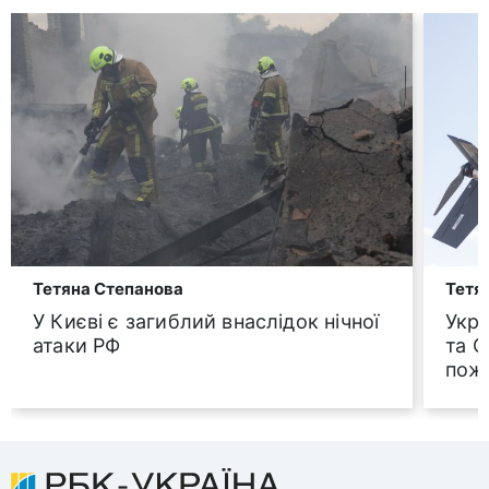
Тетяна Степанова
Тетя
У Києві є загиблий внаслідок нічної
Укра
атаки РФ
та С
пож