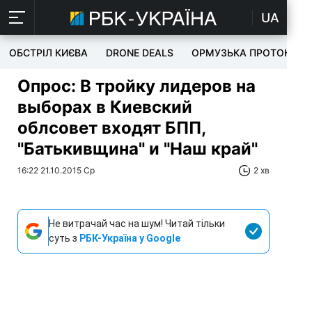
UA
ОБСТРІЛ КИЄВА
DRONE DEALS
ОРМУЗЬКА ПРОТОКА
Опрос: В тройку лидеров на
выборах в Киевский
облсовет входят БПП,
"Батькивщина" и "Наш край"
16:22 21.10.2015 Ср
2 хв
Не витрачай час на шум! Читай тільки
суть з
РБК-Україна у Google