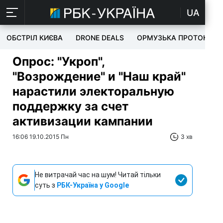
UA
ОБСТРІЛ КИЄВА
DRONE DEALS
ОРМУЗЬКА ПРОТОКА
Опрос: "Укроп",
"Возрождение" и "Наш край"
нарастили электоральную
поддержку за счет
активизации кампании
16:06 19.10.2015 Пн
3 хв
Не витрачай час на шум! Читай тільки
суть з
РБК-Україна у Google