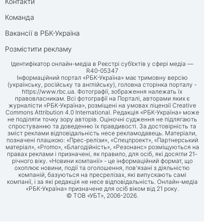
Контакти
Команда
Вакансії в РБК-Україна
Розмістити рекламу
Ідентифікатор онлайн-медіа в Реєстрі суб’єктів у сфері медіа —
R40-05347
Інформаційний портал «РБК-Україна» має тримовну версію
(українську, російську та англійську), головна сторінка порталу -
https://www.rbc.ua
. Фотографії, зображення належать їх
правовласникам. Всі фотографії на Порталі, авторами яких є
журналісти «РБК-Україна», розміщені на умовах ліцензії Creative
Commons Attribution 4.0 International. Редакція «РБК-Україна» може
не поділяти точку зору авторів. Оціночні судження не підлягають
спростуванню та доведенню їх правдивості. За достовірність та
зміст реклами відповідальність несе рекламодавець. Матеріали,
позначені плашкою: «Прес-релізи», «Спецпроект», «Партнерський
матеріал», «Promo», «Благодійність», «Резонанс» розміщуються на
правах реклами і призначені, як правило, для осіб, які досягли 21-
річного віку. «Новини компанії» - це інформаційний формат, що
охоплює новини, події та оголошення, пов'язані з діяльністю
компаній, базуються на пресрелізах, які випускають самі
компанії, і за які редакція не несе відповідальність. Онлайн-медіа
«РБК-Україна» призначене для осіб віком від 21 року.
© ТОВ «УБТ», 2006-2026.