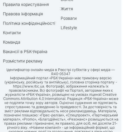
Правила користування
Життя
Правова інформація
Розваги
Політика конфіденційності
Lifestyle
Контакти
Команда
Вакансії в РБК-Україна
Розмістити рекламу
Ідентифікатор онлайн-медіа в Реєстрі суб’єктів у сфері медіа —
R40-05347
Інформаційний портал «РБК-Україна» має тримовну версію
(українську, російську та англійську), головна сторінка порталу -
https://www.rbc.ua
. Фотографії, зображення належать їх
правовласникам. Всі фотографії на Порталі, авторами яких є
журналісти «РБК-Україна», розміщені на умовах ліцензії Creative
Commons Attribution 4.0 International. Редакція «РБК-Україна» може
не поділяти точку зору авторів. Оціночні судження не підлягають
спростуванню та доведенню їх правдивості. За достовірність та
зміст реклами відповідальність несе рекламодавець. Матеріали,
позначені плашкою: «Прес-релізи», «Спецпроект», «Партнерський
матеріал», «Promo», «Благодійність», «Резонанс» розміщуються на
правах реклами і призначені, як правило, для осіб, які досягли 21-
річного віку. «Новини компанії» - це інформаційний формат, що
охоплює новини, події та оголошення, пов'язані з діяльністю