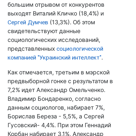
большим отрывом от конкурентов
выходят Виталий Кличко (18,4%) и
Сергей Думчев
(13,3%). Об этом
свидетельствуют данные
социологических исследований,
представленных
социологической
компанией "Украинский интеллект"
.
Как отмечается, третьим в мэрской
предвыборной гонке с результатом в
7,2% идет Александр Омельченко.
Владимир Бондаренко, согласно
данным социологов, набирает 7%,
Борислав Береза - 5,5%, а Сергей
Гусовский- 4,4%. При этом Геннадий
Корбан набирает 3,1%, Александр