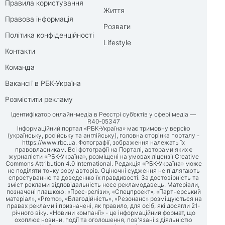
Правила користування
Життя
Правова інформація
Розваги
Політика конфіденційності
Lifestyle
Контакти
Команда
Вакансії в РБК-Україна
Розмістити рекламу
Ідентифікатор онлайн-медіа в Реєстрі суб’єктів у сфері медіа —
R40-05347
Інформаційний портал «РБК-Україна» має тримовну версію
(українську, російську та англійську), головна сторінка порталу -
https://www.rbc.ua
. Фотографії, зображення належать їх
правовласникам. Всі фотографії на Порталі, авторами яких є
журналісти «РБК-Україна», розміщені на умовах ліцензії Creative
Commons Attribution 4.0 International. Редакція «РБК-Україна» може
не поділяти точку зору авторів. Оціночні судження не підлягають
спростуванню та доведенню їх правдивості. За достовірність та
зміст реклами відповідальність несе рекламодавець. Матеріали,
позначені плашкою: «Прес-релізи», «Спецпроект», «Партнерський
матеріал», «Promo», «Благодійність», «Резонанс» розміщуються на
правах реклами і призначені, як правило, для осіб, які досягли 21-
річного віку. «Новини компанії» - це інформаційний формат, що
охоплює новини, події та оголошення, пов'язані з діяльністю