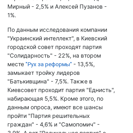
Мирный - 2,5% и Алексей Пузанов -
1%.
По данным исследования компании
"Украинский интеллект", в Киевский
городской совет проходят партия
"Солидарность" - 22%, на втором
месте
"Рух за реформы"
- 13,5%,
замыкает тройку лидеров
"Батькивщина" - 7,5%. Также в
Киевсовет проходит партия "Еднисть",
набирающая 5,5%. Кроме этого, по
данным опроса, имеют все шансы
пройти "Партия решительных
граждан" - 4,6% и "Самопомич" -