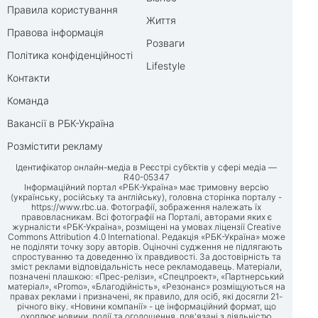
Правила користування
Життя
Правова інформація
Розваги
Політика конфіденційності
Lifestyle
Контакти
Команда
Вакансії в РБК-Україна
Розмістити рекламу
Ідентифікатор онлайн-медіа в Реєстрі суб’єктів у сфері медіа —
R40-05347
Інформаційний портал «РБК-Україна» має тримовну версію
(українську, російську та англійську), головна сторінка порталу -
https://www.rbc.ua
. Фотографії, зображення належать їх
правовласникам. Всі фотографії на Порталі, авторами яких є
журналісти «РБК-Україна», розміщені на умовах ліцензії Creative
Commons Attribution 4.0 International. Редакція «РБК-Україна» може
не поділяти точку зору авторів. Оціночні судження не підлягають
спростуванню та доведенню їх правдивості. За достовірність та
зміст реклами відповідальність несе рекламодавець. Матеріали,
позначені плашкою: «Прес-релізи», «Спецпроект», «Партнерський
матеріал», «Promo», «Благодійність», «Резонанс» розміщуються на
правах реклами і призначені, як правило, для осіб, які досягли 21-
річного віку. «Новини компанії» - це інформаційний формат, що
охоплює новини, події та оголошення, пов'язані з діяльністю